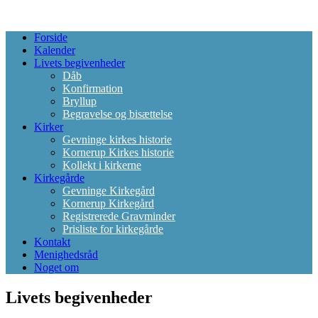
Forside
Kalender
Livets begivenheder
Dåb
Konfirmation
Bryllup
Begravelse og bisættelse
Kirker
Gevninge kirkes historie
Kornerup Kirkes historie
Kollekt i kirkerne
Kirkegårde
Gevninge Kirkegård
Kornerup Kirkegård
Registrerede Gravminder
Prisliste for kirkegårde
Kontakt
Menighedsråd
Noget om
Livets begivenheder