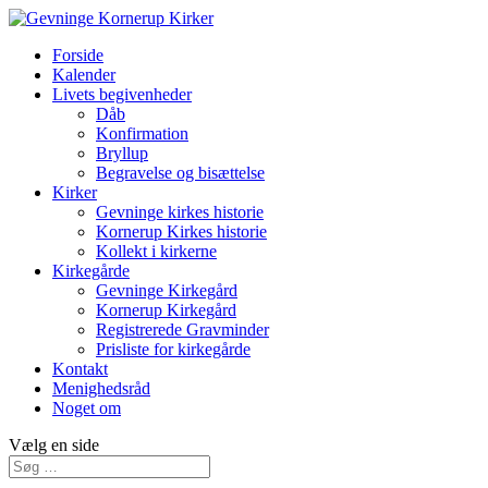
Forside
Kalender
Livets begivenheder
Dåb
Konfirmation
Bryllup
Begravelse og bisættelse
Kirker
Gevninge kirkes historie
Kornerup Kirkes historie
Kollekt i kirkerne
Kirkegårde
Gevninge Kirkegård
Kornerup Kirkegård
Registrerede Gravminder
Prisliste for kirkegårde
Kontakt
Menighedsråd
Noget om
Vælg en side