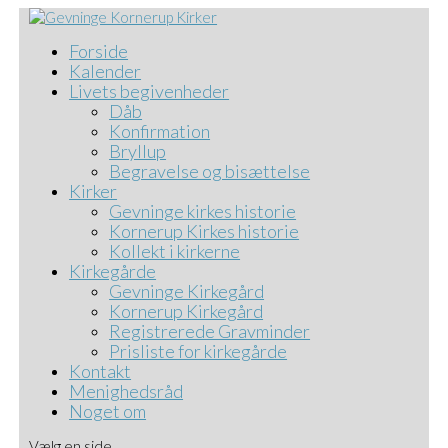
Forside
Kalender
Livets begivenheder
Dåb
Konfirmation
Bryllup
Begravelse og bisættelse
Kirker
Gevninge kirkes historie
Kornerup Kirkes historie
Kollekt i kirkerne
Kirkegårde
Gevninge Kirkegård
Kornerup Kirkegård
Registrerede Gravminder
Prisliste for kirkegårde
Kontakt
Menighedsråd
Noget om
Vælg en side