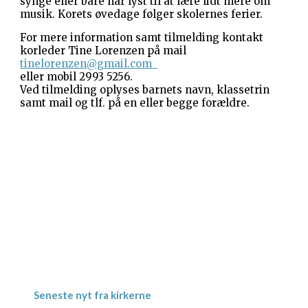
synge eller bare har lyst til at lære lidt mere om
musik. Korets øvedage følger skolernes ferier.
For mere information samt tilmelding kontakt
korleder Tine Lorenzen på mail
tinelorenzen@gmail.com
eller mobil 2993 5256.
Ved tilmelding oplyses barnets navn, klassetrin
samt mail og tlf. på en eller begge forældre.
Gevninge Kirke
Kirke Alle 3
Gevninge
4000 Roskilde
Kornerup Kirke
Ravnshøjvej 7 B
Kornerup
4000 Roskilde
Seneste nyt fra kirkerne