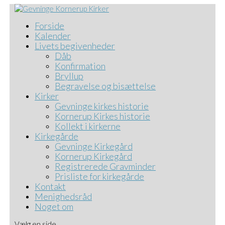
Forside
Kalender
Livets begivenheder
Dåb
Konfirmation
Bryllup
Begravelse og bisættelse
Kirker
Gevninge kirkes historie
Kornerup Kirkes historie
Kollekt i kirkerne
Kirkegårde
Gevninge Kirkegård
Kornerup Kirkegård
Registrerede Gravminder
Prisliste for kirkegårde
Kontakt
Menighedsråd
Noget om
Vælg en side