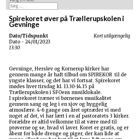
Spirekoret øver på Trællerupskolen i
Gevninge
Dato/Tidspunkt
Kort utilgængelig
Dato - 24/01/2023
13:30
Gevninge, Herslev og Kornerup kirker har
gennem mange år haft tilbud om SPIREKOR til de
yngste klasser, og det har vi fortsat. Spirekoret
mødes hver tirsdag kl. 13.30-14.15 på
Trællerupskolen i SFOens musiklokale.
I spirekoret træner vi børnenes musikalitet
gennem sang og leg i en sjov og hyggelig
atmosfære. 4-6 gange om året optræder vi med
noget af det, vi har lært i en af pastoratets 3 kirker.
Forældre er altid velkomne til at være med til
prøverne og se, hvad vi laver. Koret er gratis, og er
åbent for både drenge og piger, der kan lide at