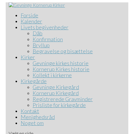
Forside
Kalender
Livets begivenheder
Dåb
Konfirmation
Bryllup
Begravelse og bisættelse
Kirker
Gevninge kirkes historie
Kornerup Kirkes historie
Kollekt i kirkerne
Kirkegårde
Gevninge Kirkegård
Kornerup Kirkegård
Registrerede Gravminder
Prisliste for kirkegårde
Kontakt
Menighedsråd
Noget om
Vælg en side