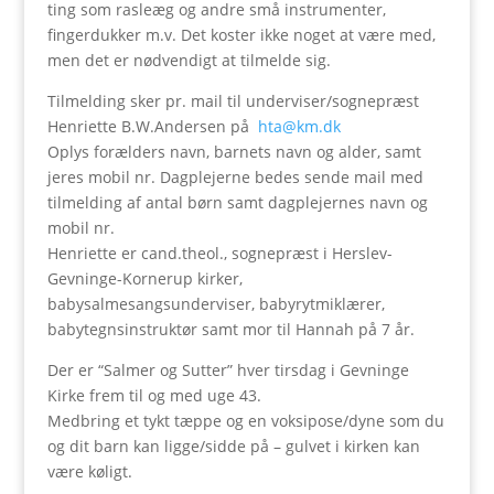
ting som rasleæg og andre små instrumenter,
fingerdukker m.v. Det koster ikke noget at være med,
men det er nødvendigt at tilmelde sig.
Tilmelding sker pr. mail til underviser/sognepræst
Henriette B.W.Andersen på
hta@km.dk
Oplys forælders navn, barnets navn og alder, samt
jeres mobil nr. Dagplejerne bedes sende mail med
tilmelding af antal børn samt dagplejernes navn og
mobil nr.
Henriette er cand.theol., sognepræst i Herslev-
Gevninge-Kornerup kirker,
babysalmesangsunderviser, babyrytmiklærer,
babytegnsinstruktør samt mor til Hannah på 7 år.
Der er “Salmer og Sutter” hver tirsdag i Gevninge
Kirke frem til og med uge 43.
Medbring et tykt tæppe og en voksipose/dyne som du
og dit barn kan ligge/sidde på – gulvet i kirken kan
være køligt.