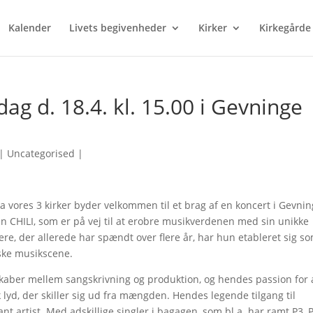
Kalender
Livets begivenheder
Kirker
Kirkegårde
ag d. 18.4. kl. 15.00 i Gevninge
|
Uncategorised
|
a vores 3 kirker byder velkommen til et brag af en koncert i Gevni
n CHILI, som er på vej til at erobre musikverdenen med sin unikke
e, der allerede har spændt over flere år, har hun etableret sig s
ske musikscene.
aber mellem sangskrivning og produktion, og hendes passion for a
 lyd, der skiller sig ud fra mængden. Hendes legende tilgang til
nt artist. Med adskillige singler i bagagen, som bl.a. har ramt P3, 