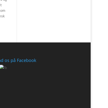
dt
 som
nsk
nd os på Facebook