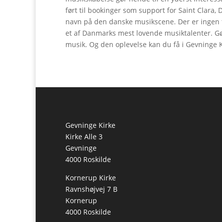
ført til bookinger som support for Saint Clara,
navn på den danske musikscene. Der er ingen tv
et af Danmarks mest lovende musiktalenter. Gør
musik. Og den oplevelse kan du få i Gevninge Kir
Gevninge Kirke
Kirke Alle 3
Gevninge
4000 Roskilde
Kornerup Kirke
Ravnshøjvej 7 B
Kornerup
4000 Roskilde