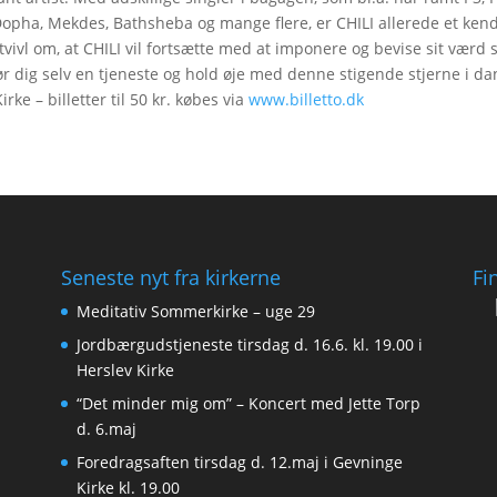
 Dopha, Mekdes, Bathsheba og mange flere, er CHILI allerede et ken
ivl om, at CHILI vil fortsætte med at imponere og bevise sit værd
 dig selv en tjeneste og hold øje med denne stigende stjerne i da
ke – billetter til 50 kr. købes via
www.billetto.dk
Seneste nyt fra kirkerne
Fi
Meditativ Sommerkirke – uge 29
Jordbærgudstjeneste tirsdag d. 16.6. kl. 19.00 i
Herslev Kirke
“Det minder mig om” – Koncert med Jette Torp
d. 6.maj
Foredragsaften tirsdag d. 12.maj i Gevninge
Kirke kl. 19.00