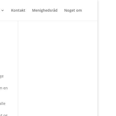
Kontakt
Menighedsråd
Noget om
nge
om en
lle
P4 og