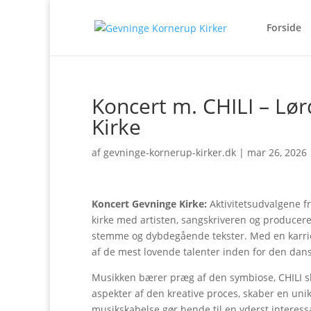
Forside
Koncert m. CHILI – Lørd
Kirke
af
gevninge-kornerup-kirker.dk
|
mar 26, 2026
Koncert Gevninge Kirke:
Aktivitetsudvalgene fr
kirke med artisten, sangskriveren og producere
stemme og dybdegående tekster. Med en karrier
af de mest lovende talenter inden for den dan
Musikken bærer præg af den symbiose, CHILI sk
aspekter af den kreative proces, skaber en unik
musikskabelse gør hende til en yderst interessa