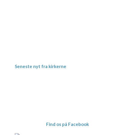
Gevninge Kirke
Kirke Alle 3
Gevninge
4000 Roskilde
Kornerup Kirke
Ravnshøjvej 7 B
Kornerup
4000 Roskilde
Seneste nyt fra kirkerne
Meditativ Sommerkirke – uge 29
Jordbærgudstjeneste tirsdag d. 16.6. kl.
19.00 i Herslev Kirke
“Det minder mig om” – Koncert med
Jette Torp d. 6.maj
Foredragsaften tirsdag d. 12.maj i
Gevninge Kirke kl. 19.00
Find os på Facebook