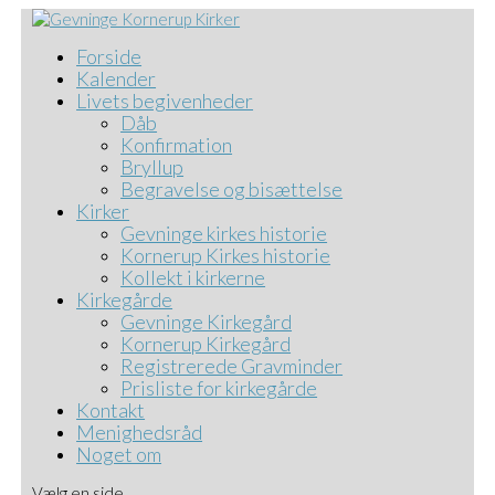
Forside
Kalender
Livets begivenheder
Dåb
Konfirmation
Bryllup
Begravelse og bisættelse
Kirker
Gevninge kirkes historie
Kornerup Kirkes historie
Kollekt i kirkerne
Kirkegårde
Gevninge Kirkegård
Kornerup Kirkegård
Registrerede Gravminder
Prisliste for kirkegårde
Kontakt
Menighedsråd
Noget om
Vælg en side