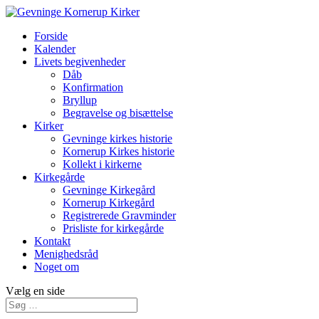
Forside
Kalender
Livets begivenheder
Dåb
Konfirmation
Bryllup
Begravelse og bisættelse
Kirker
Gevninge kirkes historie
Kornerup Kirkes historie
Kollekt i kirkerne
Kirkegårde
Gevninge Kirkegård
Kornerup Kirkegård
Registrerede Gravminder
Prisliste for kirkegårde
Kontakt
Menighedsråd
Noget om
Vælg en side