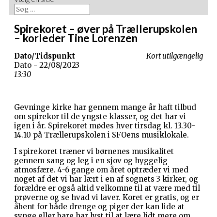
Spirekoret – øver på Trællerupskolen
– korleder Tine Lorenzen
Dato/Tidspunkt
Kort utilgængelig
Dato - 22/08/2023
13:30
Gevninge kirke har gennem mange år haft tilbud
om spirekor til de yngste klasser, og det har vi
igen i år. Spirekoret mødes hver tirsdag kl. 13.30-
14.10 på Trællerupskolen i SFOens musiklokale.
I spirekoret træner vi børnenes musikalitet
gennem sang og leg i en sjov og hyggelig
atmosfære. 4-6 gange om året optræder vi med
noget af det vi har lært i en af sognets 3 kirker, og
forældre er også altid velkomne til at være med til
prøverne og se hvad vi laver. Koret er gratis, og er
åbent for både drenge og piger der kan lide at
synge eller bare har lyst til at lære lidt mere om