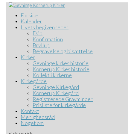
Forside
Kalender
Livets begivenheder
Dåb
Konfirmation
Bryllup
Begravelse og bisættelse
Kirker
Gevninge kirkes historie
Kornerup Kirkes historie
Kollekt i kirkerne
Kirkegårde
Gevninge Kirkegård
Kornerup Kirkegård
Registrerede Gravminder
Prisliste for kirkegårde
Kontakt
Menighedsråd
Noget om
Vælg en side