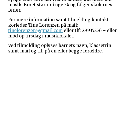
musik. Koret starter i uge 34 og følger skolernes
ferier.
For mere information samt tilmelding kontakt
korleder Tine Lorenzen på mail:
tinelorenzen@gmail.com
eller tlf: 29935256 – eller
mød op tirsdag i musiklokalet.
Ved tilmelding oplyses barnets navn, klassetrin
samt mail og tlf. på en eller begge forældre.
Gevninge Kirke
Kirke Alle 3
Gevninge
4000 Roskilde
Kornerup Kirke
Ravnshøjvej 7 B
Kornerup
4000 Roskilde