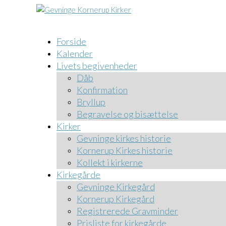
Forside
Kalender
Livets begivenheder
Dåb
Konfirmation
Bryllup
Begravelse og bisættelse
Kirker
Gevninge kirkes historie
Kornerup Kirkes historie
Kollekt i kirkerne
Kirkegårde
Gevninge Kirkegård
Kornerup Kirkegård
Registrerede Gravminder
Prisliste for kirkegårde