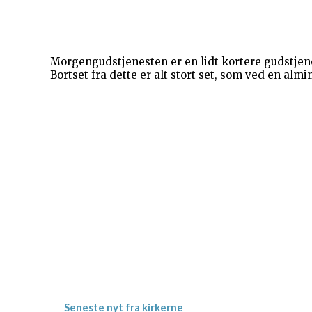
Morgengudstjenesten er en lidt kortere gudstjen
Bortset fra dette er alt stort set, som ved en alm
Gevninge Kirke
Kirke Alle 3
Gevninge
4000 Roskilde
Kornerup Kirke
Ravnshøjvej 7 B
Kornerup
4000 Roskilde
Seneste nyt fra kirkerne