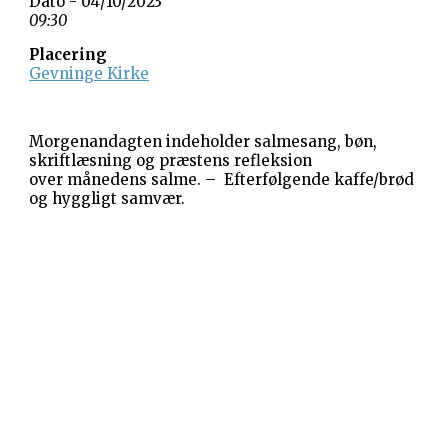
Dato - 04/10/2023
09:30
Placering
Gevninge Kirke
Morgenandagten indeholder salmesang, bøn,
skriftlæsning og præstens refleksion
over månedens salme. – Efterfølgende kaffe/brød
og hyggligt samvær.
Gevninge Kirke
Kirke Alle 3
Gevninge
4000 Roskilde
Kornerup Kirke
Ravnshøjvej 7 B