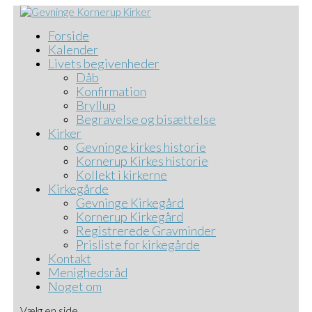
Forside
Kalender
Livets begivenheder
Dåb
Konfirmation
Bryllup
Begravelse og bisættelse
Kirker
Gevninge kirkes historie
Kornerup Kirkes historie
Kollekt i kirkerne
Kirkegårde
Gevninge Kirkegård
Kornerup Kirkegård
Registrerede Gravminder
Prisliste for kirkegårde
Kontakt
Menighedsråd
Noget om
Vælg en side