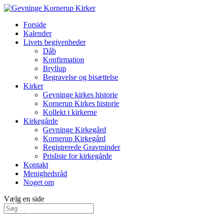
Forside
Kalender
Livets begivenheder
Dåb
Konfirmation
Bryllup
Begravelse og bisættelse
Kirker
Gevninge kirkes historie
Kornerup Kirkes historie
Kollekt i kirkerne
Kirkegårde
Gevninge Kirkegård
Kornerup Kirkegård
Registrerede Gravminder
Prisliste for kirkegårde
Kontakt
Menighedsråd
Noget om
Vælg en side