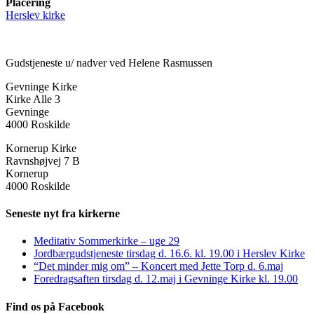
Placering
Herslev kirke
Gudstjeneste u/ nadver ved Helene Rasmussen
Gevninge Kirke
Kirke Alle 3
Gevninge
4000 Roskilde
Kornerup Kirke
Ravnshøjvej 7 B
Kornerup
4000 Roskilde
Seneste nyt fra kirkerne
Meditativ Sommerkirke – uge 29
Jordbærgudstjeneste tirsdag d. 16.6. kl. 19.00 i Herslev Kirke
“Det minder mig om” – Koncert med Jette Torp d. 6.maj
Foredragsaften tirsdag d. 12.maj i Gevninge Kirke kl. 19.00
Find os på Facebook