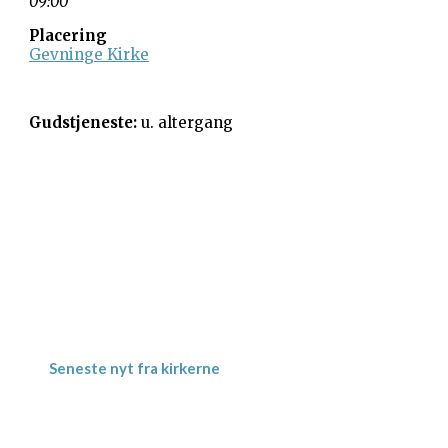
09:00
Placering
Gevninge Kirke
Gudstjeneste:
u. altergang
Gevninge Kirke
Kirke Alle 3
Gevninge
4000 Roskilde
Kornerup Kirke
Ravnshøjvej 7 B
Kornerup
4000 Roskilde
Seneste nyt fra kirkerne
Meditativ Sommerkirke – uge 29
Jordbærgudstjeneste tirsdag d. 16.6. kl.
19.00 i Herslev Kirke