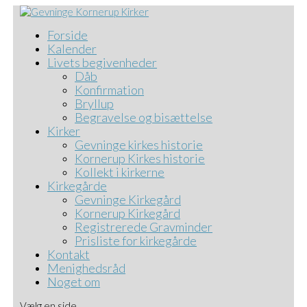
Forside
Kalender
Livets begivenheder
Dåb
Konfirmation
Bryllup
Begravelse og bisættelse
Kirker
Gevninge kirkes historie
Kornerup Kirkes historie
Kollekt i kirkerne
Kirkegårde
Gevninge Kirkegård
Kornerup Kirkegård
Registrerede Gravminder
Prisliste for kirkegårde
Kontakt
Menighedsråd
Noget om
Vælg en side