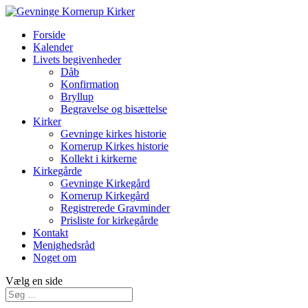
Forside
Kalender
Livets begivenheder
Dåb
Konfirmation
Bryllup
Begravelse og bisættelse
Kirker
Gevninge kirkes historie
Kornerup Kirkes historie
Kollekt i kirkerne
Kirkegårde
Gevninge Kirkegård
Kornerup Kirkegård
Registrerede Gravminder
Prisliste for kirkegårde
Kontakt
Menighedsråd
Noget om
Vælg en side