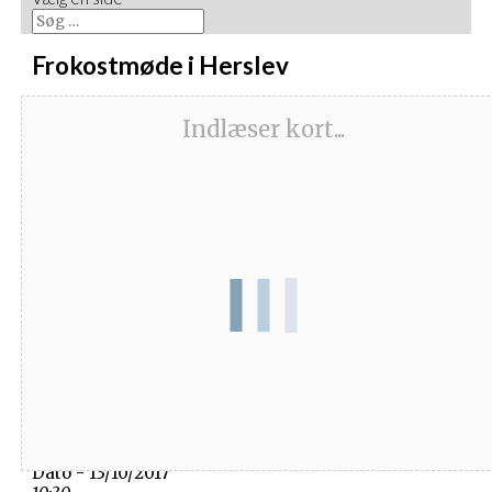
Frokostmøde i Herslev
Indlæser kort...
Dato/Tidspunkt
Dato - 13/10/2017