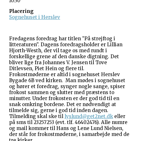
10:30
Placering
Sognehuset i Herslev
Fredagens foredrag har titlen ”På strejftog i
litteraturen”. Dagens foredragsholder er Lillian
Hjorth-Westh, der vil tage os med rundt i
forskellige grene af den danske digtning. Det
bliver lige fra Johannes V. Jensen til Tove
Ditlevsen, Piet Hein og flere til.
Frokostmøderne er altid i sognehuset Herslev
Bygade 6B ved kirken. Man mødes i sognehuset
og hører et foredrag, synger nogle sange, spiser
frokost sammen og slutter med præstens to
minutter. Under frokosten er der god tid til en
snak omkring bordene. Det er nødvendigt at
tilmelde sig, gerne i god tid inden dagen.
Tilmelding skal ske til
lyslund@get2net.dk
eller
på sms til 23257253 (evt. tlf. 46402476). Alle numre
og mail kommer til Hans og Lene Lund Nielsen,
der står for frokostmøderne, i samarbejde med de
tre kirker.