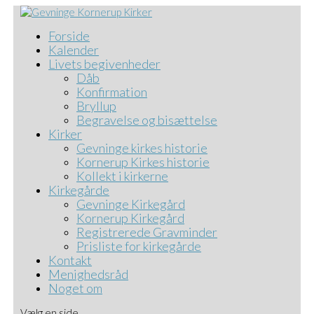
Forside
Kalender
Livets begivenheder
Dåb
Konfirmation
Bryllup
Begravelse og bisættelse
Kirker
Gevninge kirkes historie
Kornerup Kirkes historie
Kollekt i kirkerne
Kirkegårde
Gevninge Kirkegård
Kornerup Kirkegård
Registrerede Gravminder
Prisliste for kirkegårde
Kontakt
Menighedsråd
Noget om
Vælg en side