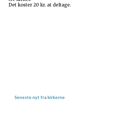
Det koster 20 kr. at deltage.
Gevninge Kirke
Kirke Alle 3
Gevninge
4000 Roskilde
Kornerup Kirke
Ravnshøjvej 7 B
Kornerup
4000 Roskilde
Seneste nyt fra kirkerne
Meditativ Sommerkirke – uge 29
Jordbærgudstjeneste tirsdag d. 16.6. kl.
19.00 i Herslev Kirke
“Det minder mig om” – Koncert med
Jette Torp d. 6.maj