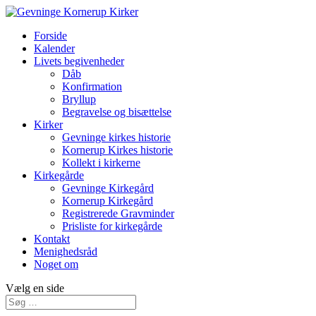
Forside
Kalender
Livets begivenheder
Dåb
Konfirmation
Bryllup
Begravelse og bisættelse
Kirker
Gevninge kirkes historie
Kornerup Kirkes historie
Kollekt i kirkerne
Kirkegårde
Gevninge Kirkegård
Kornerup Kirkegård
Registrerede Gravminder
Prisliste for kirkegårde
Kontakt
Menighedsråd
Noget om
Vælg en side