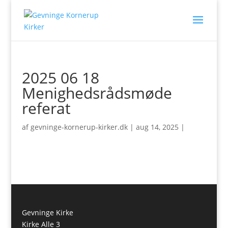
2025 06 18
Menighedsrådsmøde
referat
af
gevninge-kornerup-kirker.dk
|
aug 14, 2025
|
Gevninge Kirke
Kirke Alle 3