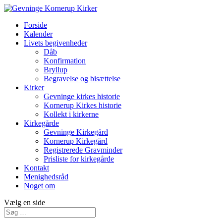
Forside
Kalender
Livets begivenheder
Dåb
Konfirmation
Bryllup
Begravelse og bisættelse
Kirker
Gevninge kirkes historie
Kornerup Kirkes historie
Kollekt i kirkerne
Kirkegårde
Gevninge Kirkegård
Kornerup Kirkegård
Registrerede Gravminder
Prisliste for kirkegårde
Kontakt
Menighedsråd
Noget om
Vælg en side