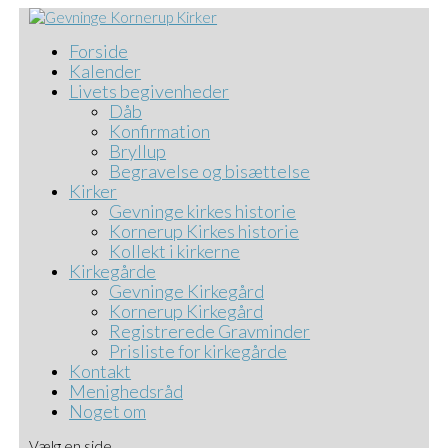
Forside
Kalender
Livets begivenheder
Dåb
Konfirmation
Bryllup
Begravelse og bisættelse
Kirker
Gevninge kirkes historie
Kornerup Kirkes historie
Kollekt i kirkerne
Kirkegårde
Gevninge Kirkegård
Kornerup Kirkegård
Registrerede Gravminder
Prisliste for kirkegårde
Kontakt
Menighedsråd
Noget om
Vælg en side