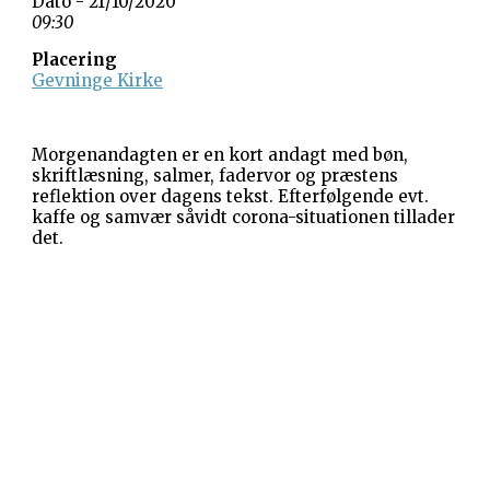
Dato - 21/10/2020
09:30
Placering
Gevninge Kirke
Morgenandagten er en kort andagt med bøn,
skriftlæsning, salmer, fadervor og præstens
reflektion over dagens tekst. Efterfølgende evt.
kaffe og samvær såvidt corona-situationen tillader
det.
Gevninge Kirke
Kirke Alle 3
Gevninge
4000 Roskilde
Kornerup Kirke