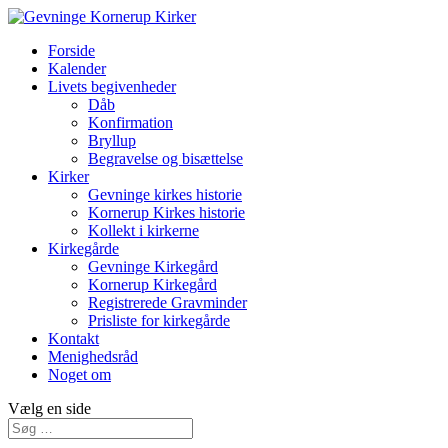
Forside
Kalender
Livets begivenheder
Dåb
Konfirmation
Bryllup
Begravelse og bisættelse
Kirker
Gevninge kirkes historie
Kornerup Kirkes historie
Kollekt i kirkerne
Kirkegårde
Gevninge Kirkegård
Kornerup Kirkegård
Registrerede Gravminder
Prisliste for kirkegårde
Kontakt
Menighedsråd
Noget om
Vælg en side