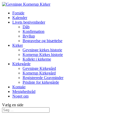
Forside
Kalender
Livets begivenheder
Dåb
Konfirmation
Bryllup
Begravelse og bisættelse
Kirker
Gevninge kirkes historie
Kornerup Kirkes historie
Kollekt i kirkerne
Kirkegårde
Gevninge Kirkegård
Kornerup Kirkegård
Registrerede Gravminder
Prisliste for kirkegårde
Kontakt
Menighedsråd
Noget om
Vælg en side