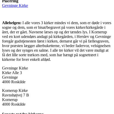
Placering
Gevninge Kirke
Allehelgen:
I alle vores 3 kirker mindes vi dem, som er døde i vores
sogne og dem, som er bisat/begravet på vores kirker/kirkegårde i
året, der er gået. Navnene læses op og der tændes lys. I Kornerup
ved en kort udendørs andagt på kirkegården, i Herslev og Gevninge
foregår gudstjenesten først i kirken, dernæst går vi på fællesgraven,
hvor præsten lægger alterbuketterne, vi beder fadervor, velsignelsen
lyses og der synges en salme. I alle tre kirker vil det være muligt at
få det lille sorte trækors med, som har hængt på sognetræet i
kirkerne for hver enkelt afdød.
Gevninge Kirke
Kirke Alle 3
Gevninge
4000 Roskilde
Kornerup Kirke
Ravnshøjvej 7 B
Kornerup
4000 Roskilde