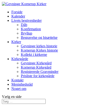
Forside
Kalender
Livets begivenheder
Dåb
Konfirmation
Bryllup
Begravelse og bisættelse
Kirker
Gevninge kirkes historie
Kornerup Kirkes historie
Kollekt i kirkerne
Kirkegårde
Gevninge Kirkegård
Kornerup Kirkegård
Registrerede Gravminder
Prisliste for kirkegårde
Kontakt
Menighedsråd
Noget om
Vælg en side