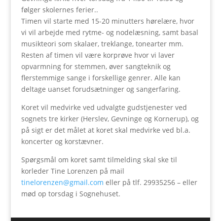
følger skolernes ferier..
Timen vil starte med 15-20 minutters hørelære, hvor
vi vil arbejde med rytme- og nodelæsning, samt basal
musikteori som skalaer, treklange, tonearter mm.
Resten af timen vil være korprøve hvor vi laver
opvarmning for stemmen, øver sangteknik og
flerstemmige sange i forskellige genrer. Alle kan
deltage uanset forudsætninger og sangerfaring.
Koret vil medvirke ved udvalgte gudstjenester ved
sognets tre kirker (Herslev, Gevninge og Kornerup), og
på sigt er det målet at koret skal medvirke ved bl.a.
koncerter og korstævner.
Spørgsmål om koret samt tilmelding skal ske til
korleder Tine Lorenzen på mail
tinelorenzen@gmail.com
eller på tlf. 29935256 – eller
mød op torsdag i Sognehuset.