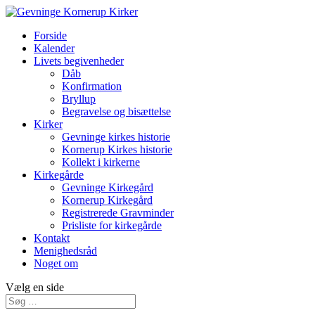
Forside
Kalender
Livets begivenheder
Dåb
Konfirmation
Bryllup
Begravelse og bisættelse
Kirker
Gevninge kirkes historie
Kornerup Kirkes historie
Kollekt i kirkerne
Kirkegårde
Gevninge Kirkegård
Kornerup Kirkegård
Registrerede Gravminder
Prisliste for kirkegårde
Kontakt
Menighedsråd
Noget om
Vælg en side