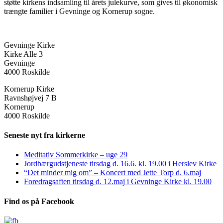
støtte kirkens indsamling til årets julekurve, som gives til økonomisk
trængte familier i Gevninge og Kornerup sogne.
Gevninge Kirke
Kirke Alle 3
Gevninge
4000 Roskilde
Kornerup Kirke
Ravnshøjvej 7 B
Kornerup
4000 Roskilde
Seneste nyt fra kirkerne
Meditativ Sommerkirke – uge 29
Jordbærgudstjeneste tirsdag d. 16.6. kl. 19.00 i Herslev Kirke
“Det minder mig om” – Koncert med Jette Torp d. 6.maj
Foredragsaften tirsdag d. 12.maj i Gevninge Kirke kl. 19.00
Find os på Facebook