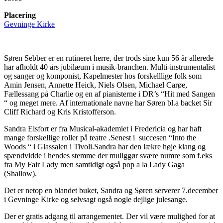
Placering
Gevninge Kirke
Søren Sebber er en rutineret herre, der trods sine kun 56 år allerede
har afholdt 40 års jubilæum i musik-branchen. Multi-instrumentalist
og sanger og komponist, Kapelmester hos forskelllige folk som
Amin Jensen, Annette Heick, Niels Olsen, Michael Carøe,
Fællessang på Charlie og en af pianisterne i DR’s “Hit med Sangen
“ og meget mere. Af internationale navne har Søren bl.a backet Sir
Cliff Richard og Kris Kristofferson.
Sandra Elsfort er fra Musical-akademiet i Fredericia og har haft
mange forskellige roller på teatre .Senest i
succesen “Into the
Woods “ i Glassalen i Tivoli.Sandra har den lækre høje klang og
spændvidde i hendes stemme der muliggør svære numre som f.eks
fra My Fair Lady men samtidigt også pop a la Lady Gaga
(Shallow).
Det er netop en blandet buket, Sandra og Søren serverer 7.december
i Gevninge Kirke og selvsagt også nogle dejlige julesange.
Der er gratis adgang til arrangementet. Der vil være mulighed for at