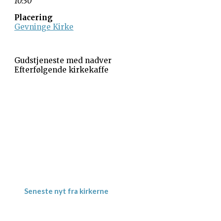
10:30
Placering
Gevninge Kirke
Gudstjeneste med nadver
Efterfølgende kirkekaffe
Gevninge Kirke
Kirke Alle 3
Gevninge
4000 Roskilde
Kornerup Kirke
Ravnshøjvej 7 B
Kornerup
4000 Roskilde
Seneste nyt fra kirkerne
Meditativ Sommerkirke – uge 29
Jordbærgudstjeneste tirsdag d. 16.6. kl.