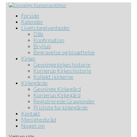
Forside
Kalender
Livets begivenheder
Dåb
Konfirmation
Bryllup
Begravelse og bisættelse
Kirker
Gevninge kirkes historie
Kornerup Kirkes historie
Kollekt i kirkerne
Kirkegårde
Gevninge Kirkegård
Kornerup Kirkegård
Registrerede Gravminder
Prisliste for kirkegårde
Kontakt
Menighedsråd
Noget om
Vælg en side