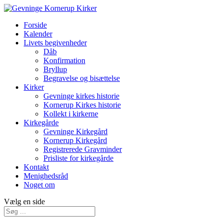
Forside
Kalender
Livets begivenheder
Dåb
Konfirmation
Bryllup
Begravelse og bisættelse
Kirker
Gevninge kirkes historie
Kornerup Kirkes historie
Kollekt i kirkerne
Kirkegårde
Gevninge Kirkegård
Kornerup Kirkegård
Registrerede Gravminder
Prisliste for kirkegårde
Kontakt
Menighedsråd
Noget om
Vælg en side