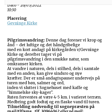
Dato/Tidspunkt
Dato - 26/05/2022
10:30
Placering
Gevninge Kirke
Pilgrimsvandring:
Denne dag forener vi krop og
ånd – det luftige og det håndgribelige
med en kort andagt på kirkegården v/Gevninge
Kirke og derefter tager vi på
pilgrimsvandring i den smukke natur, som
omkranser kirken.
At vandre i naturen, dels i stilhed, dels i samtale
med en anden, kan give sindsro og nye
kræfter. Der er små andagtspauser undervejs på
turen med bøn, salmer og ord,
inden vi slutter i Sognehuset med kaffe og
”himmelske sky-kager”.
Ruten forventes at være 4-5 km. i varieret terræn.
Medbring godt fodtøj og en flaske vand til turen.
Tilmelding nødvendig til sognepræsten på
mail/tlf/sms.
tlf.
30964062 eller på mail: