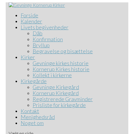
Forside
Kalender
Livets begivenheder
Dåb
Konfirmation
Bryllup
Begravelse og bisættelse
Kirker
Gevninge kirkes historie
Kornerup Kirkes historie
Kollekt i kirkerne
Kirkegårde
Gevninge Kirkegård
Kornerup Kirkegård
Registrerede Gravminder
Prisliste for kirkegårde
Kontakt
Menighedsråd
Noget om
Vælg en side