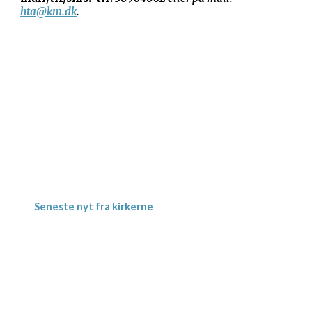
hta@km.dk
.
Gevninge Kirke
Kirke Alle 3
Gevninge
4000 Roskilde
Kornerup Kirke
Ravnshøjvej 7 B
Kornerup
4000 Roskilde
Seneste nyt fra kirkerne
Meditativ Sommerkirke – uge 29
Jordbærgudstjeneste tirsdag d. 16.6. kl.
19.00 i Herslev Kirke
“Det minder mig om” – Koncert med
Jette Torp d. 6.maj
Foredragsaften tirsdag d. 12.maj i