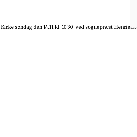
Kirke søndag den 14.11 kl. 10.30 ved sognepræst Henriette
9.00 i Herslev Kirke