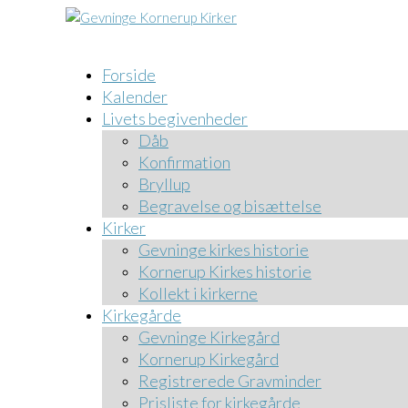
Forside
Kalender
Livets begivenheder
Dåb
Konfirmation
Bryllup
Begravelse og bisættelse
Kirker
Gevninge kirkes historie
Kornerup Kirkes historie
Kollekt i kirkerne
Kirkegårde
Gevninge Kirkegård
Kornerup Kirkegård
Registrerede Gravminder
Prisliste for kirkegårde