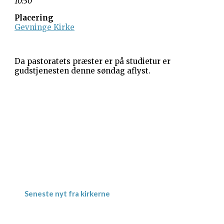
10:30
Placering
Gevninge Kirke
Da pastoratets præster er på studietur er
gudstjenesten denne søndag aflyst.
Gevninge Kirke
Kirke Alle 3
Gevninge
4000 Roskilde
Kornerup Kirke
Ravnshøjvej 7 B
Kornerup
4000 Roskilde
Seneste nyt fra kirkerne
Meditativ Sommerkirke – uge 29
Jordbærgudstjeneste tirsdag d. 16.6. kl.