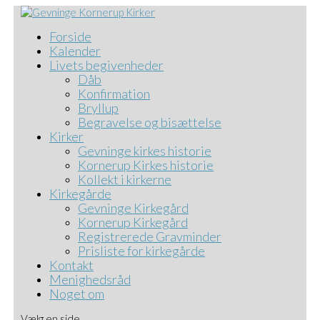
Forside
Kalender
Livets begivenheder
Dåb
Konfirmation
Bryllup
Begravelse og bisættelse
Kirker
Gevninge kirkes historie
Kornerup Kirkes historie
Kollekt i kirkerne
Kirkegårde
Gevninge Kirkegård
Kornerup Kirkegård
Registrerede Gravminder
Prisliste for kirkegårde
Kontakt
Menighedsråd
Noget om
Vælg en side