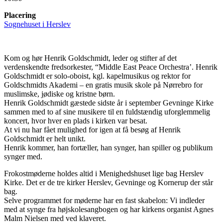
Placering
Sognehuset i Herslev
Kom og hør Henrik Goldschmidt, leder og stifter af det
verdenskendte fredsorkester, “Middle East Peace Orchestra’. Henrik
Goldschmidt er solo-oboist, kgl. kapelmusikus og rektor for
Goldschmidts Akademi – en gratis musik skole på Nørrebro for
muslimske, jødiske og kristne børn.
Henrik Goldschmidt gæstede sidste år i september Gevninge Kirke
sammen med to af sine musikere til en fuldstændig uforglemmelig
koncert, hvor hver en plads i kirken var besat.
At vi nu har fået mulighed for igen at få besøg af Henrik
Goldschmidt er helt unikt.
Henrik kommer, han fortæller, han synger, han spiller og publikum
synger med.
Frokostmøderne holdes altid i Menighedshuset lige bag Herslev
Kirke. Det er de tre kirker Herslev, Gevninge og Kornerup der står
bag.
Selve programmet for møderne har en fast skabelon: Vi indleder
med at synge fra højskolesangbogen og har kirkens organist Agnes
Malm Nielsen med ved klaveret.