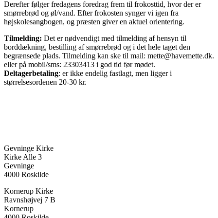
Derefter følger fredagens foredrag frem til frokosttid, hvor der er
smørrebrød og øl/vand. Efter frokosten synger vi igen fra
højskolesangbogen, og præsten giver en aktuel orientering.
Tilmelding:
Det er nødvendigt med tilmelding af hensyn til
borddækning, bestilling af smørrebrød og i det hele taget den
begrænsede plads. Tilmelding kan ske til mail: mette@havemette.dk.
eller på mobil/sms: 23303413 i god tid før mødet.
Deltagerbetaling
: er ikke endelig fastlagt, men ligger i
størrelsesordenen 20-30 kr.
Gevninge Kirke
Kirke Alle 3
Gevninge
4000 Roskilde
Kornerup Kirke
Ravnshøjvej 7 B
Kornerup
4000 Roskilde