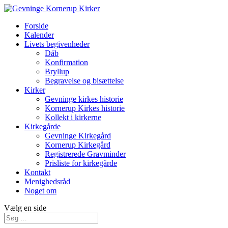
Forside
Kalender
Livets begivenheder
Dåb
Konfirmation
Bryllup
Begravelse og bisættelse
Kirker
Gevninge kirkes historie
Kornerup Kirkes historie
Kollekt i kirkerne
Kirkegårde
Gevninge Kirkegård
Kornerup Kirkegård
Registrerede Gravminder
Prisliste for kirkegårde
Kontakt
Menighedsråd
Noget om
Vælg en side