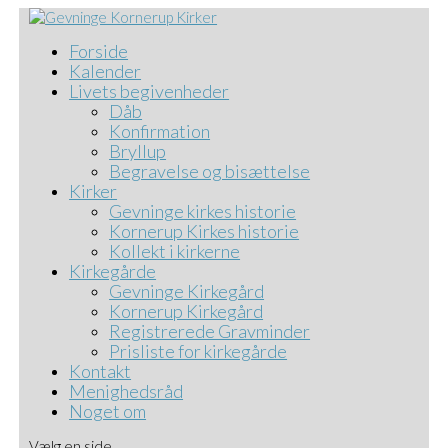
Forside
Kalender
Livets begivenheder
Dåb
Konfirmation
Bryllup
Begravelse og bisættelse
Kirker
Gevninge kirkes historie
Kornerup Kirkes historie
Kollekt i kirkerne
Kirkegårde
Gevninge Kirkegård
Kornerup Kirkegård
Registrerede Gravminder
Prisliste for kirkegårde
Kontakt
Menighedsråd
Noget om
Vælg en side