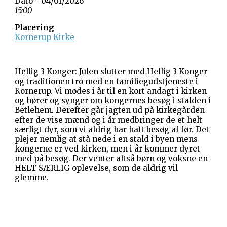
Dato - 04/01/2026
15:00
Placering
Kornerup Kirke
Hellig 3 Konger: Julen slutter med Hellig 3 Konger
og traditionen tro med en familiegudstjeneste i
Kornerup. Vi mødes i år til en kort andagt i kirken
og hører og synger om kongernes besøg i stalden i
Betlehem. Derefter går jagten ud på kirkegården
efter de vise mænd og i år medbringer de et helt
særligt dyr, som vi aldrig har haft besøg af før. Det
plejer nemlig at stå nede i en stald i byen mens
kongerne er ved kirken, men i år kommer dyret
med på besøg. Der venter altså børn og voksne en
HELT SÆRLIG oplevelse, som de aldrig vil
glemme.
Gevninge Kirke
Kirke Alle 3
Gevninge