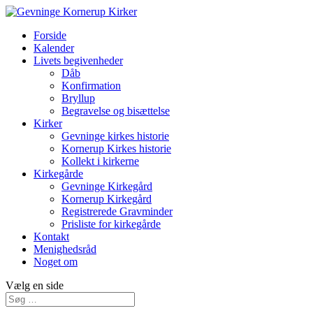
Forside
Kalender
Livets begivenheder
Dåb
Konfirmation
Bryllup
Begravelse og bisættelse
Kirker
Gevninge kirkes historie
Kornerup Kirkes historie
Kollekt i kirkerne
Kirkegårde
Gevninge Kirkegård
Kornerup Kirkegård
Registrerede Gravminder
Prisliste for kirkegårde
Kontakt
Menighedsråd
Noget om
Vælg en side