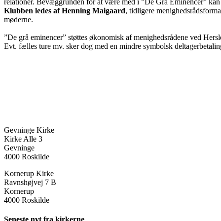
relationer. Bevæggrunden for at være med i ”De Grå Eminencer” ka
Klubben ledes af Henning Maigaard
, tidligere menighedsrådsforman
møderne.
”De grå eminencer” støttes økonomisk af menighedsrådene ved Hersle
Evt. fælles ture mv. sker dog med en mindre symbolsk deltagerbetalin
Gevninge Kirke
Kirke Alle 3
Gevninge
4000 Roskilde
Kornerup Kirke
Ravnshøjvej 7 B
Kornerup
4000 Roskilde
Seneste nyt fra kirkerne