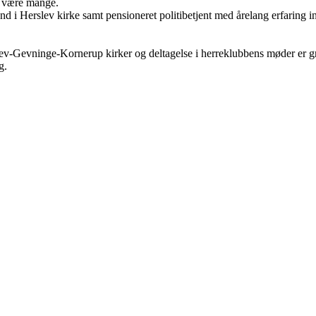
n være mange.
d i Herslev kirke samt pensioneret politibetjent med årelang erfaring in
v-Gevninge-Kornerup kirker og deltagelse i herreklubbens møder er gr
g.