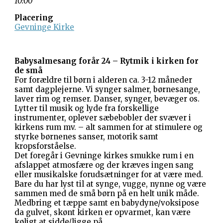
10:00
Placering
Gevninge Kirke
Babysalmesang forår 24 – Rytmik i kirken for
de små
For forældre til børn i alderen ca. 3-12 måneder
samt dagplejerne. Vi synger salmer, børnesange,
laver rim og remser. Danser, synger, bevæger os.
Lytter til musik og lyde fra forskellige
instrumenter, oplever sæbebobler der svæver i
kirkens rum mv. – alt sammen for at stimulere og
styrke børnenes sanser, motorik samt
kropsforståelse.
Det foregår i Gevninge kirkes smukke rum i en
afslappet atmosfære og der kræves ingen sang
eller musikalske forudsætninger for at være med.
Bare du har lyst til at synge, vugge, nynne og være
sammen med de små børn på en helt unik måde.
Medbring et tæppe samt en babydyne/voksipose
da gulvet, skønt kirken er opvarmet, kan være
køligt at sidde/ligge på.