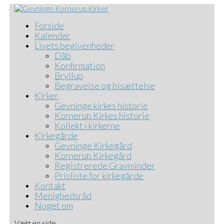
Forside
Kalender
Livets begivenheder
Dåb
Konfirmation
Bryllup
Begravelse og bisættelse
Kirker
Gevninge kirkes historie
Kornerup Kirkes historie
Kollekt i kirkerne
Kirkegårde
Gevninge Kirkegård
Kornerup Kirkegård
Registrerede Gravminder
Prisliste for kirkegårde
Kontakt
Menighedsråd
Noget om
Vælg en side