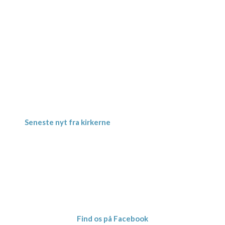
Gevninge Kirke
Kirke Alle 3
Gevninge
4000 Roskilde
Kornerup Kirke
Ravnshøjvej 7 B
Kornerup
4000 Roskilde
Seneste nyt fra kirkerne
Meditativ Sommerkirke – uge 29
Jordbærgudstjeneste tirsdag d. 16.6. kl.
19.00 i Herslev Kirke
“Det minder mig om” – Koncert med
Jette Torp d. 6.maj
Foredragsaften tirsdag d. 12.maj i
Gevninge Kirke kl. 19.00
Find os på Facebook